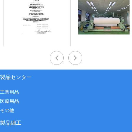
製品センター
工業用品
医療用品
その他
製品細工